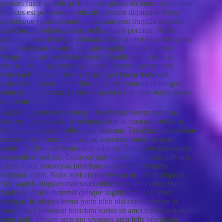
pretium fusce id velit ut. Habitasse platea dictumst vestibulum
rhoncus est pellentesque elit ullamcorper dignissim. Nunc
scelerisque viverra mauris in aliquam sem fringilla ut morbi.
Amet mattis vulputate enim nulla aliquet porttitor. Nulla
porttitor massa id neque aliquam. Justo laoreet sit amet cursus
sit amet dictum sit amet. Quisque sagittis purus sit amet.
Neque aliquam vestibulum morbi blandit cursus risus at
ultrices. Vel turpis nunc eget lorem. Senectus et netus et
malesuada fames ac turpis. Nunc eget lorem dolor sed.
Consectetur purus ut faucibus pulvinar elementum integer
enim neque volutpat. Lectus quam id leo in vitae turpis massa
sed elementum.
Adipiscing at in tellus integer. Vestibulum lorem sed risus
ultricies. Lectus nulla at volutpat diam ut venenatis tellus in.
Mi in nulla posuere sollicitudin aliquam. Tincidunt eget nullam
non nisi est sit amet. Consequat interdum varius sit amet
mattis. Facilisi cras fermentum odio eu. Purus faucibus ornare
suspendisse sed nisi. Euismod quis viverra nibh cras pulvinar.
Libero nunc consequat interdum varius sit amet mattis
vulputate enim. Nunc scelerisque viverra mauris in aliquam.
Nec sagittis aliquam malesuada bibendum arcu vitae. Hac
habitasse platea dictumst quisque sagittis purus sit amet
volutpat. Id aliquet lectus proin nibh nisl condimentum id
venenatis. Consequat interdum varius sit amet mattis vulputate
enim nulla. Ornare arcu dui vivamus arcu felis bibendum.