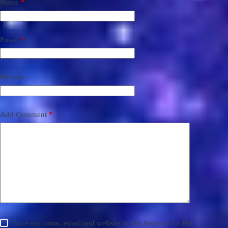
Name
*
Email
*
Website
Add Comment
*
Save my name, email and website in this browser for the