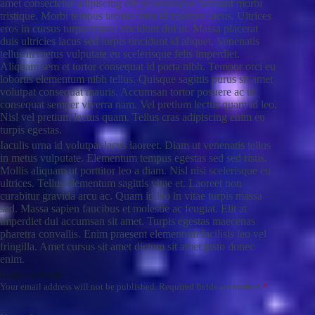
amet consectetur adipiscing elit pellentesque habitant morbi
tristique. Morbi tempus iaculis urna id volutpat lacus. Ultrices
eros in cursus turpis massa tincidunt dui ut. Massa placerat
duis ultricies lacus sed turpis tincidunt id aliquet. Venenatis
tellus in metus vulputate eu scelerisque felis imperdiet.
Aliquam sem et tortor consequat id porta nibh. Tempor orci eu
lobortis elementum nibh tellus. Quisque sagittis purus sit amet
volutpat consequat mauris. Accumsan tortor posuere ac ut
consequat semper viverra nam. Vel pretium lectus quam id leo.
Nisl vel pretium lectus quam. Tellus cras adipiscing enim eu
turpis egestas.
Iaculis urna id volutpat lacus laoreet. Diam ut venenatis tellus
in metus vulputate. Elementum tempus egestas sed sed risus.
Mollis aliquam ut porttitor leo a diam. Nisl nisi scelerisque eu
ultrices. Tellus elementum sagittis vitae et. Laoreet non
curabitur gravida arcu ac. Quam id leo in vitae turpis massa
sed. Massa sapien faucibus et molestie ac feugiat. Elit at
imperdiet dui accumsan sit amet. Turpis egestas maecenas
pharetra convallis. Enim praesent elementum facilisis leo vel
fringilla. Amet cursus sit amet dictum sit amet justo donec
enim.
Leave a Reply
Your email address will not be published.
Required fields are marked
*