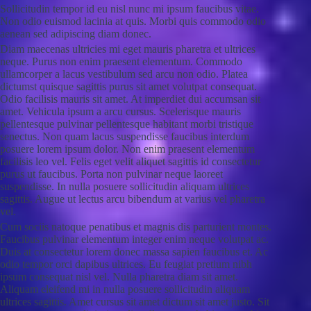
Sollicitudin tempor id eu nisl nunc mi ipsum faucibus vitae.
Non odio euismod lacinia at quis. Morbi quis commodo odio
aenean sed adipiscing diam donec.
Diam maecenas ultricies mi eget mauris pharetra et ultrices
neque. Purus non enim praesent elementum. Commodo
ullamcorper a lacus vestibulum sed arcu non odio. Platea
dictumst quisque sagittis purus sit amet volutpat consequat.
Odio facilisis mauris sit amet. At imperdiet dui accumsan sit
amet. Vehicula ipsum a arcu cursus. Scelerisque mauris
pellentesque pulvinar pellentesque habitant morbi tristique
senectus. Non quam lacus suspendisse faucibus interdum
posuere lorem ipsum dolor. Non enim praesent elementum
facilisis leo vel. Felis eget velit aliquet sagittis id consectetur
purus ut faucibus. Porta non pulvinar neque laoreet
suspendisse. In nulla posuere sollicitudin aliquam ultrices
sagittis. Augue ut lectus arcu bibendum at varius vel pharetra
vel.
Cum sociis natoque penatibus et magnis dis parturient montes.
Faucibus pulvinar elementum integer enim neque volutpat ac.
Duis at consectetur lorem donec massa sapien faucibus et. Ac
odio tempor orci dapibus ultrices. Eu feugiat pretium nibh
ipsum consequat nisl vel. Nulla pharetra diam sit amet.
Aliquam eleifend mi in nulla posuere sollicitudin aliquam
ultrices sagittis. Amet cursus sit amet dictum sit amet justo. Sit