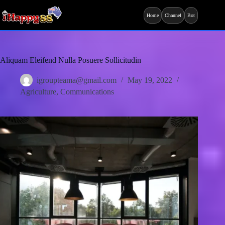
Home
Channel
Bot
Aliquam Eleifend Nulla Posuere Sollicitudin
igroupteama@gmail.com
May 19, 2022
Agriculture
,
Communications