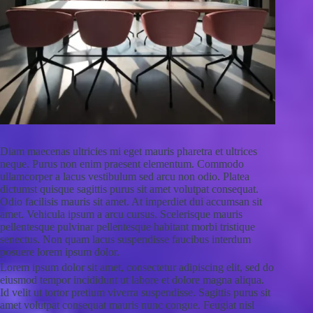
Diam maecenas ultricies mi eget mauris pharetra et ultrices
neque. Purus non enim praesent elementum. Commodo
ullamcorper a lacus vestibulum sed arcu non odio. Platea
dictumst quisque sagittis purus sit amet volutpat consequat.
Odio facilisis mauris sit amet. At imperdiet dui accumsan sit
amet. Vehicula ipsum a arcu cursus. Scelerisque mauris
pellentesque pulvinar pellentesque habitant morbi tristique
senectus. Non quam lacus suspendisse faucibus interdum
posuere lorem ipsum dolor.
Lorem ipsum dolor sit amet, consectetur adipiscing elit, sed do
eiusmod tempor incididunt ut labore et dolore magna aliqua.
Id velit ut tortor pretium viverra suspendisse. Sagittis purus sit
amet volutpat consequat mauris nunc congue. Feugiat nisl